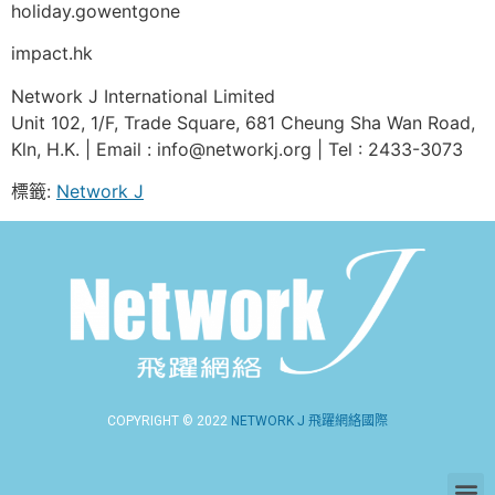
holiday.gowentgone
impact.hk
Network J International Limited
Unit 102, 1/F, Trade Square, 681 Cheung Sha Wan Road,
Kln, H.K. | Email : info@networkj.org | Tel : 2433-3073
標籤:
Network J
COPYRIGHT © 2022
NETWORK J 飛躍網絡國際