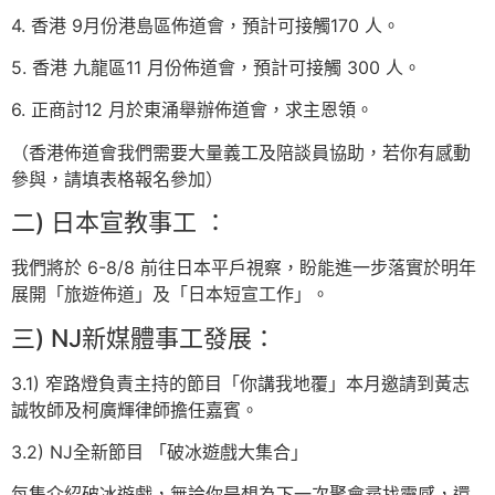
4. ⁠香港 9月份港島區佈道會，預計可接觸170 人。
5. ⁠香港 九龍區11 月份佈道會，預計可接觸 300 人。
6. ⁠正商討12 月於東涌舉辦佈道會，求主恩領。
（香港佈道會我們需要大量義工及陪談員協助，若你有感動
參與，請填表格報名參加）
二) 日本宣教事工 ：
我們將於 6-8/8 前往日本平戶視察，盼能進一步落實於明年
展開「旅遊佈道」及「日本短宣工作」。
三) NJ新媒體事工發展：
3.1) 窄路燈負責主持的節目「你講我地覆」本月邀請到黃志
誠牧師及柯廣輝律師擔任嘉賓。
3.2) NJ全新節目 「破冰遊戲大集合」
每集介紹破冰遊戲，無論你是想為下一次聚會尋找靈感，還