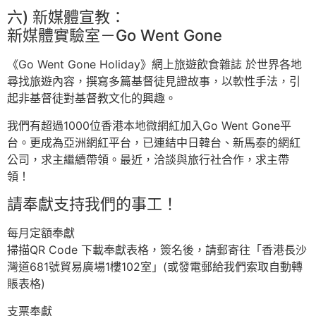
六) 新媒體宣教：
新媒體實驗室－Go Went Gone
《Go Went Gone Holiday》網上旅遊飲食雜誌 於世界各地
尋找旅遊內容，撰寫多篇基督徒見證故事，以軟性手法，引
起非基督徒對基督教文化的興趣。
我們有超過1000位香港本地微網紅加入Go Went Gone平
台。更成為亞洲網紅平台，已連結中日韓台、新馬泰的網紅
公司，求主繼續帶領。最近，洽談與旅行社合作，求主帶
領！
請奉獻支持我們的事工！
每月定額奉獻
掃描QR Code 下載奉獻表格，簽名後，請郵寄往「香港長沙
灣道681號貿易廣場1樓102室」(或發電郵給我們索取自動轉
賬表格)
支票奉獻