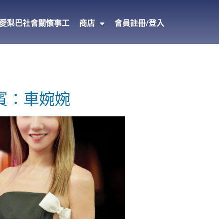
愛梨巴社會關懷事工
商店
會員註冊/登入
嘉賓：車婉婉