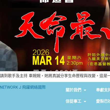
請到歌手及主持 車婉婉，她將真誠分享生命歷程與改變，這是一個
NETWORK J 飛躍網絡國際
關於我們
奉獻支
信徒事工
愛梨巴