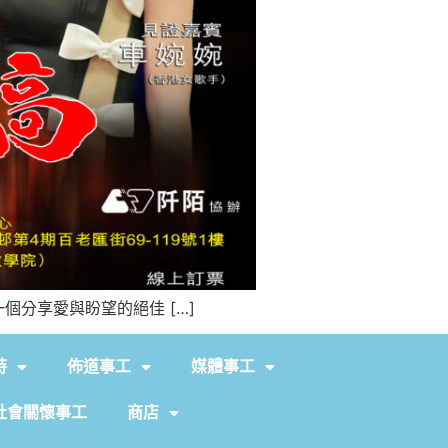
分享愛與盼望的絕佳 […]
持
佈道事工
媒體事工
社會關懷事工
商店