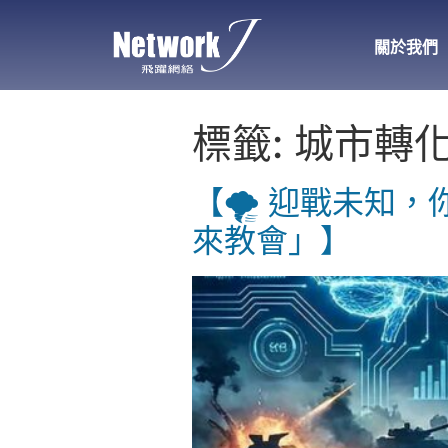
關於我們
標籤:
城市轉
【🌪️ 迎戰未
來教會」】