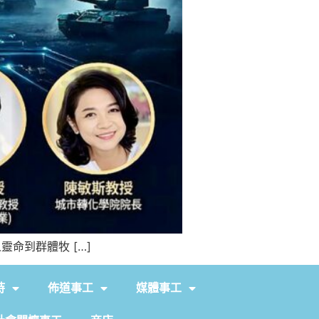
靈命到群體牧 […]
持
佈道事工
媒體事工