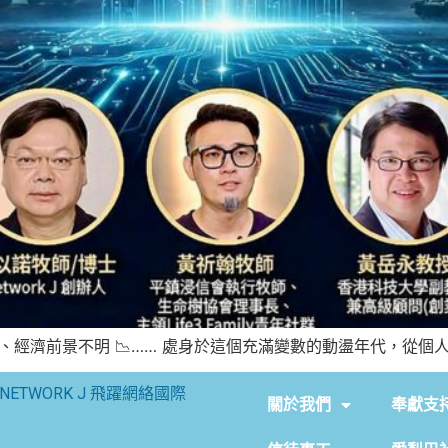
🌍、經濟前景不明 📉…… 處身於這個充滿變數的動盪年代，從個人
NETWORK J 飛躍網絡國際
關於我們
奉獻支