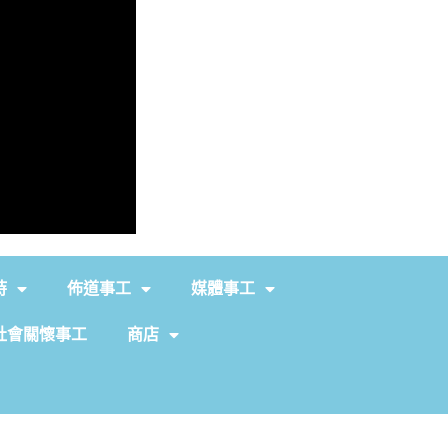
持
佈道事工
媒體事工
社會關懷事工
商店