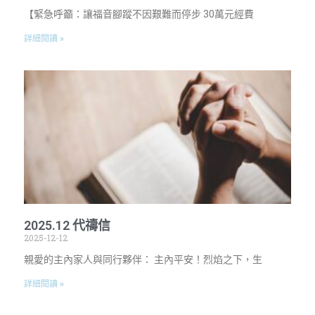
【緊急呼籲：讓福音腳蹤不因艱難而停步 30萬元經費
詳細閱讀 »
2025.12 代禱信
2025-12-12
親愛的主內家人與同行夥伴： 主內平安！烈焰之下，生
詳細閱讀 »