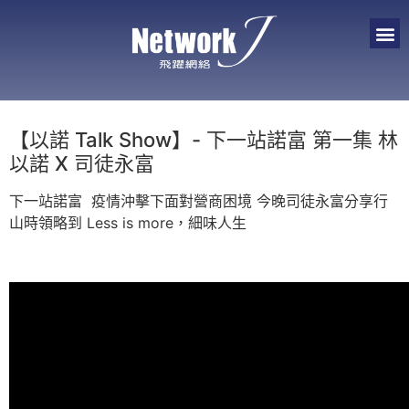
【以諾 Talk Show】- 下一站諾富 第一集 林
以諾 X 司徒永富
下一站諾富 疫情沖擊下面對營商困境 今晚司徒永富分享行
山時領略到 Less is more，細味人生