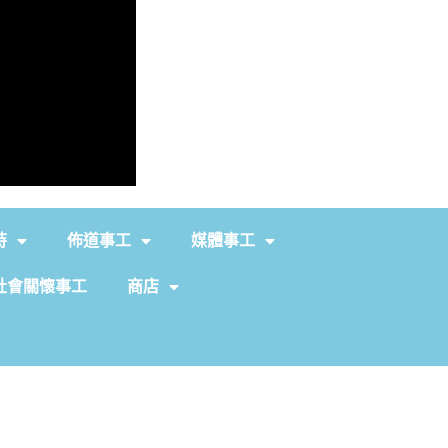
持
佈道事工
媒體事工
社會關懷事工
商店