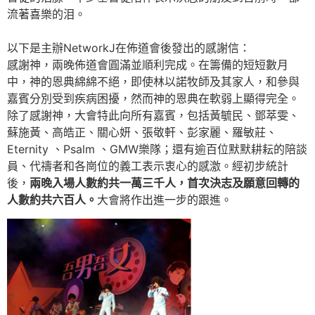
流著喜樂的泪。
以下是主辦NetworkJ在佈道會後發出的感謝信：
感謝神，兩晚佈道會圓滿並順利完成。在籌備的短短數月
中，神的恩典綿綿不絕，即使林以諾牧師及其家人，和參與
嘉賓分別受到疾病困擾，然而神的恩典在軟弱上顯得完全。
除了感謝神，大會特此向所有嘉賓，包括黃毓民、鄧萃雯、
蘇施黃、高皓正、關心妍、張敬軒、彭家麗、羅敏莊、
Eternity 、Psalm 、GMW樂隊；還有逾百位默默耕耘的陪談
員、代禱者和各崗位的義工表示衷心的感激。經初步統計
後，
兩晚入場人數約共一萬三千人，首次決志及願意回轉的
人數約共六百人。
大會將作出進一步的跟進。