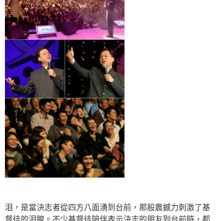
泪，是當決志者從四方八面湧到台前，那股震撼力刺激了基
督徒的泪腺。不少基督徒陪伴表示決志的朋友到台前時，都