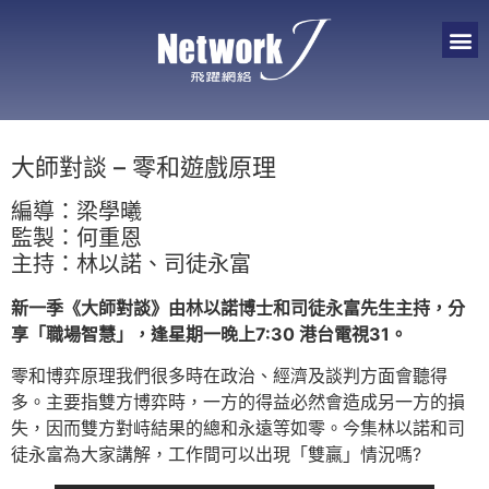
大師對談 – 零和遊戲原理
編導：梁學曦
監製：何重恩
主持：林以諾、司徒永富
新一季《大師對談》由林以諾博士和司徒永富先生主持，分
享「職場智慧」，逢星期一晚上7:30 港台電視31。
零和博弈原理我們很多時在政治、經濟及談判方面會聽得
多。主要指雙方博弈時，一方的得益必然會造成另一方的損
失，因而雙方對峙結果的總和永遠等如零。今集林以諾和司
徒永富為大家講解，工作間可以出現「雙贏」情況嗎?