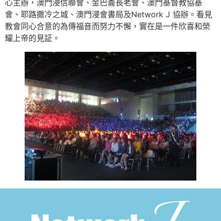
心主辦，澳門浸信聯會、金巴崙長老會、澳門基督教協基
會、耶路撒冷之城、澳門浸會書局及Network J 協辦。看見
教會同心合意的為傳福音而努力不懈，實在是一件欣喜和榮
耀上帝的見証。