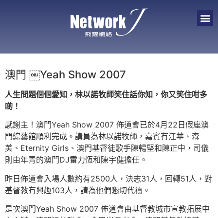
澳門 ￼Yeah Show 2007
人生問題個個愛知，林以諾牧師笑住話你知，你又笑住咁多
啲
！
感謝主！澳門Yeah Show 2007 佈道會已於4月22日假座澳
門綜藝館順利完成。講員為林以諾牧師，嘉賓有江華、森
美、Eternity Girls、澳門基督徒歌手陳暢堅和陳正中，司儀
則由年青的澳門DJ雷力恆和陳宇健擔任。
昨日佈道會入場人數約有2500人，決志31人，回轉51人，對
基督教有興趣103人，請為他們懇切代禱。
是次澳門Yeah Show 2007 佈道會由基督教城市宣教拓展中