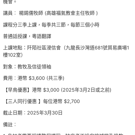
機會。
講員︰ 楊錫儒牧師 (高雄福氣教會主任牧師 )
課程分三季上課，每季共三節，每節三個小時
普通話授課，粵語翻譯
上課地點：阡陌社區浸信會（九龍長沙灣道681號貿易廣場1
樓102室）
對象：教牧及信徒領袖
費用︰港幣 $3,600 (共三季)
【早鳥優惠】港幣 $3,000 (2025年3月2日或之前)
【三人同行優惠 】每位港幣 $2,700
截止日期︰2025年3月30日
備註︰