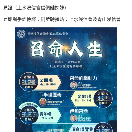
見證（上水浸信會盧佩鏞姊妹）
＃即場手語傳譯；同步轉播站：上水浸信會及青山浸信會