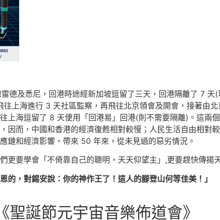
雷德及悉尼，回港時途經新加坡逗留了三天，回港隔離了 7 天(現在
，然後飛往上海進行 3 天社區監察，再飛往北京領會及開會，接著
往上海逗留了 8 天便用「回港易」回港(則不需要隔離)。這兩
，因而，中國和香港的經濟復甦相對較慢；人民生活自由相對較
應鏈和經濟影響，帶來 50 年來，從未見過的惡劣情況。
們更要學會「不倚靠自己的聰明，天天仰望主」,更要趕快傳揚天
恩的，對錫安說：你的神作王了！這人的腳登山何等佳美！」
：《聖誕節元宇宙音樂佈道會》