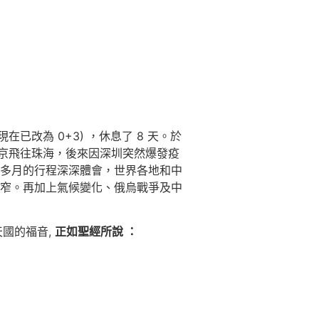
已改為 0+3) ，休息了 8 天。於
由北京飛往珠海，後來因深圳突然爆發疫
個多月的行程深深體會，世界各地和中
窄。再加上氣候變化、俄烏戰爭及中
國的福音,
正如聖經所說 ：