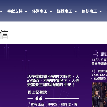
奉獻支持
佈道事工
媒體事工
信徒事工
禱信