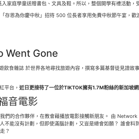
 位低入家庭學童送贈書包、文具及鞋。所以，整個開學有禮活動，受
「存恩為你慶中秋」招待 500 位長者享用免費中秋節午宴，
Went Gone
day》網上旅遊飲食雜誌 於世界各地尋找旅遊內容，撰寫多篇基督徒見
網紅平台，
近日更接待了一位於TIKTOK擁有1.7M粉絲的新加
B」福音電影
的合作夥伴，在教會藉播放電影接觸新朋友。 由 Network J 
 做人不能沒有計劃，但即使滿腦計劃，又豈是總會如願？ 誰會料
走？