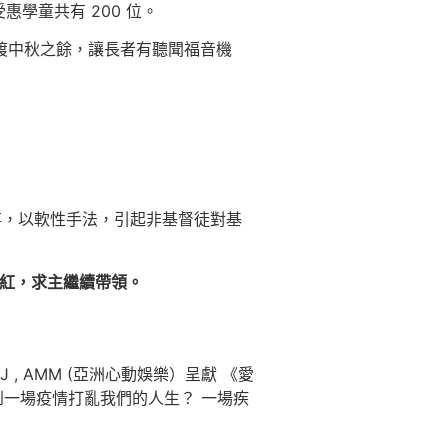
惠學童共有 200 位。
歡渡中秋之餘，讓長者有聽聞福音機
證故事，以軟性手法，引起非基督徒對基
坡網紅，求主繼續帶領。
, AMM (亞洲心動娛樂）呈獻 《愛
到一場疫情打亂我們的人生？ 一場疾