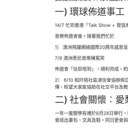
一) 環球佈道事工
14/7 忙完香港「Talk Show + 管
音樂佈道會後。接著我們忙於
1） 澳洲飛躍網絡國際20周年感恩
7/9 澳洲悉尼音樂棟篤笑
佈道會「估佢唔到」，順利完成。約有
2） 6/10 和阡陌社區浸信會協
傳，盼望大家能協助在社交平台及教
二) 社會關懷︰愛梨巴慈
一年一度開學有禮於8月28日舉行
會送出書包、文具及鞋。同日更會與