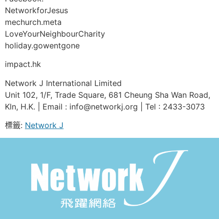
NetworkforJesus
mechurch.meta
LoveYourNeighbourCharity
holiday.gowentgone
impact.hk
Network J International Limited
Unit 102, 1/F, Trade Square, 681 Cheung Sha Wan Road,
Kln, H.K. | Email : info@networkj.org | Tel : 2433-3073
標籤:
Network J