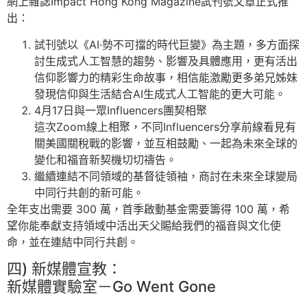
網上雜誌Impact Hong Kong Magazine試刊號文章正式推
出：
試刊號以《AI·勢不可擋的時代巨變》為主題，多方面探
討生成式人工智慧的趨勢、影響及具體應用，更有活出
信仰影響力的精彩生命故事，相信能激勵更多弟兄姊妹
發現信仰與生活結合AI生成式人工智能的更大可能。
4月17日與一眾Influencers團契相聚
這次Zoom線上相聚，不同Influencers分享前線看見有
關美國關稅戰的影響，並互相鼓勵、一起為未來全球的
變化和福音新契機切切禱告。
繼續連結不同領域的基督徒領袖，商討在未來全球變局
中同行共創的新可能。
全年支出需要 300 萬，首季啟動基金需要籌得 100 萬，希
望你能奉獻支持領域中活出天父賜給我們的福音與文化使
命，並在連結中同行共創。
四) 新媒體宣教：
新媒體實驗室－Go Went Gone