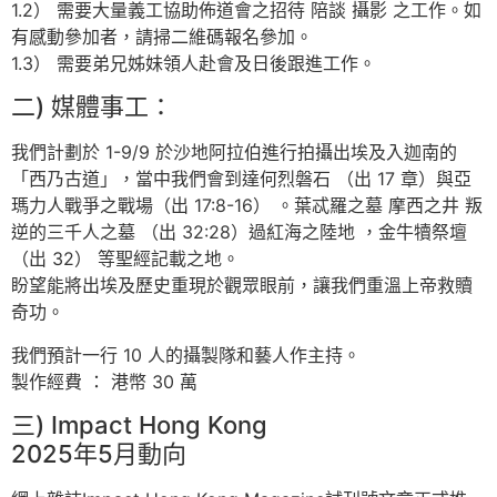
1.2） 需要大量義工協助佈道會之招待 陪談 攝影 之工作。如
有感動參加者，請掃二維碼報名參加。
1.3） 需要弟兄姊妹領人赴會及日後跟進工作。
二) 媒體事工：
我們計劃於 1-9/9 於沙地阿拉伯進行拍攝出埃及入迦南的
「西乃古道」，當中我們會到達何烈磐石 （出 17 章）與亞
瑪力人戰爭之戰場（出 17:8-16） 。葉忒羅之墓 摩西之井 叛
逆的三千人之墓 （出 32:28）過紅海之陸地 ，金牛犢祭壇
（出 32） 等聖經記載之地。
盼望能將出埃及歷史重現於觀眾眼前，讓我們重溫上帝救贖
奇功。
我們預計一行 10 人的攝製隊和藝人作主持。
製作經費 ： 港幣 30 萬
三) Impact Hong Kong
2025年5月動向