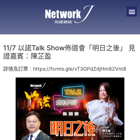
11/7 以諾Talk Show佈道會「明日之後」 見
證嘉賓：陳芷盈
詳情及訂票︰https://forms.gle/vT3GPdZdjHm82Vnt8