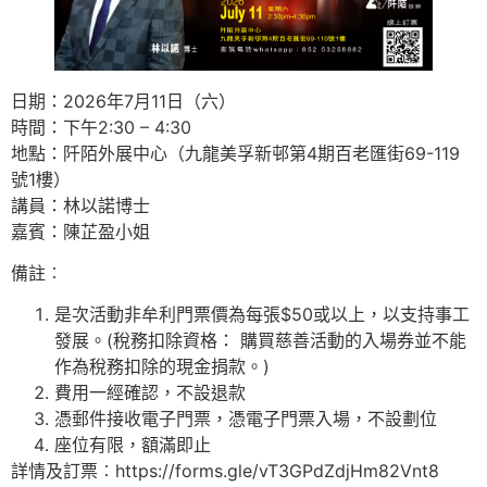
日期：2026年7月11日（六）
時間：下午2:30 – 4:30
地點：阡陌外展中心（九龍美孚新邨第4期百老匯街69-119
號1樓）
講員：林以諾博士
嘉賓：陳芷盈小姐
備註︰
是次活動非牟利門票價為每張$50或以上，以支持事工
發展。(稅務扣除資格： 購買慈善活動的入場券並不能
作為稅務扣除的現金捐款。)
費用一經確認，不設退款
憑郵件接收電子門票，憑電子門票入場，不設劃位
座位有限，額滿即止
詳情及訂票︰https://forms.gle/vT3GPdZdjHm82Vnt8