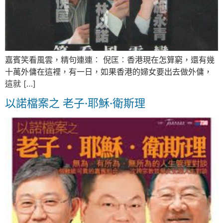
嘉賓笑看風雲，精句連連︰ 倪匡︰香港現在怎算窮，還有幾
十萬外傭在這裡，有一日，如果香港的婦女要出去做外傭，
這就 […]
以諾檔案之 老子·耶穌·衛斯理