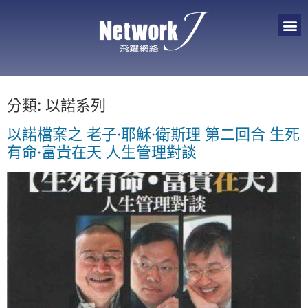
分類:
以諾系列
以諾檔案之 老子·耶穌·衛斯理 第二回合 生死
有命·富貴在天 人生管理對談