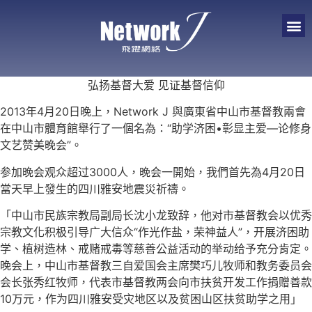
弘扬基督大爱 见证基督信仰
2013年4月20日晚上，Network J 與廣東省中山市基督教兩會
在中山市體育館舉行了一個名為：“助学济困•彰显主爱—论修身
文艺赞美晚会”。
参加晚会观众超过3000人，晚会一開始，我們首先為4月20日
當天早上發生的四川雅安地震災祈禱。
「中山市民族宗教局副局长沈小龙致辞，他对市基督教会以优秀
宗教文化积极引导广大信众“作光作盐，荣神益人”，开展济困助
学、植树造林、戒赌戒毒等慈善公益活动的举动给予充分肯定。
晚会上，中山市基督教三自爱国会主席樊巧儿牧师和教务委员会
会长张秀红牧师，代表市基督教两会向市扶贫开发工作捐赠善款
10万元，作为四川雅安受灾地区以及贫困山区扶贫助学之用」