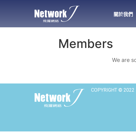
關於我們
Members
We are so
COPYRIGHT © 2022