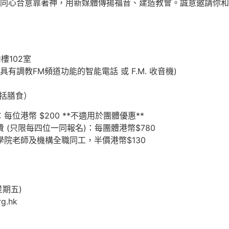
同心合意靠著神，用新媒體傳揚福音、建造教會。誠意邀請你和
樓102室
有調教FM頻道功能的智能電話 或 F.M. 收音機)
包括膳食）
：每位港幣 $200 **不適用於團體優惠**
 (只限每四位一同報名)：每團體港幣$780
院老師及機構全職同工，半價港幣$130
星期五)
g.hk