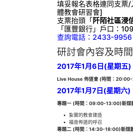
填妥報名表格連同支票/入
體教會研習會]
支票抬頭「
阡陌社區浸
「匯豐銀行」戶口：109-8
查詢電話：2433-9956
研討會內容及時間
2017
年
1
月
6
日
(
星期
五
)
L
ive House
佈道會
(
時間：
20:00-
2017
年
1
月
7
日
(
星期
六
)
專題一
(
時間：
09:00-13:00)
新媒
紮實的教會建造
福音佈道的呼召
專題二
(
時間：
14:30-18:00)
新媒