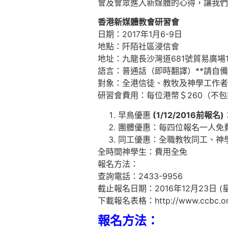
會及會眾進入新媒體的心得，讓我們
香港新媒體教會研習會
日期：2017年1月6-9日
地點：阡陌社區浸信會
地址：九龍長沙灣道681號貿易廣場1
語言：普通話（即時翻譯）**請自備具
對象：全港信徒、教牧及神學工作者
研習會費用：每位港幣＄260（不
早鳥優惠
(1/12/2016
前報名
)
團體優惠：每四位報名一人免費
同工優惠：全職教牧同工、神學
全時間神學生：費用全免
報名方法：
查詢電話：2433-9956
截止報名日期：2016年12月23日 (
下載報名表格：http://www.ccbc.or
報名方法：