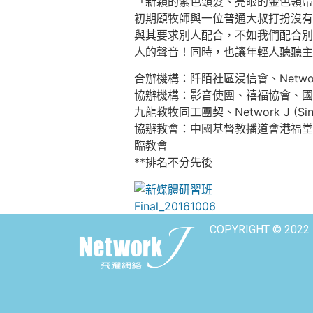
「新穎的紫色頭髮、亮眼的金色領帶
初期顧牧師與一位普通大叔打扮沒有
與其要求別人配合，不如我們配合別
人的聲音！同時，也讓年輕人聽聽主
合辦機構：阡陌社區浸信會、Network J
協辦機構：影音使團、禧福協會、國
九龍教牧同工團契、Network J (Singapo
協辦教會：中國基督教播道會港福堂
臨教會
**排名不分先後
COPYRIGHT © 2022