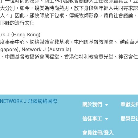
」一位時尚的牧師、新生命小組教會創辦人主任牧師顧其芸，並
大分別，如今，蛻變為時尚熟男，放下身段與年輕人共同尋求認
人。」因此，顧牧師放下包袱、傳統牧師形象，背負社會議論，
耶穌的流行文化
 (Hong Kong)
度事奉中心、網絡媒體宣教基地、屯門區基督教聯會、 越南華人
re), Network J (Australia)
、中國基督教播道會同福堂、香港伯特利教會恩光堂、神召會仁
NETWORK J 飛躍網絡國際
關於我們
奉獻支
信徒事工
愛梨巴
會員註冊/登入