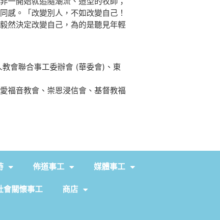
非一開始就追隨潮流、造型的牧師；
同感。「改變別人，不如改變自己！
毅然決定改變自己，為的是聽見年輕
教會聯合事工委辦會 (華委會)、東
愛福音教會、崇恩浸信會、基督教福
持
佈道事工
媒體事工
社會關懷事工
商店