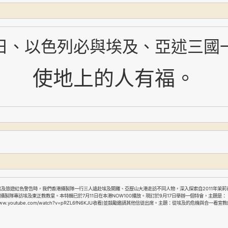
日、以色列必與埃及、亞述三國
使地上的人有福。
，
2011
埃及旅遊紅色警告時，
我們香港攝製隊一行三人遠赴埃及開羅、亞歷山大港走訪不同人物
深入探索自
年茉莉
7
11
NOW100
9
17
，
攝製隊專訪埃及東正教教皇。本特輯已於
月
日在本港
播放。現訂於
月
日舉辦一個特會
主題是：
www.youtube.com/watch?v=pRZL6fN6KJU
)
主題：從埃及的危機與合一看宣教
收看
並鼓勵邀請其他信徒出席。