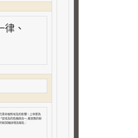
一律、
花革命後對埃及的影響。上帝更為
,
「從埃及的危機與合一
看宣教的新
的新契機詳情及報名：