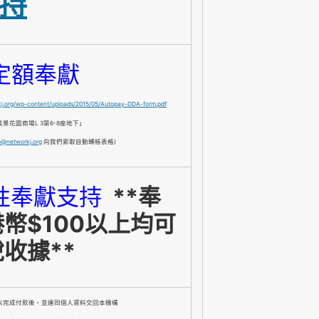
持
月定額奉獻
rkj.org/wp-content/uploads/2015/05/Autopay-DDA-form.pdf
花園商場L 3第6-8座地下」
o@networkj.org
向我們索取自動轉賬表格)
次性奉獻支持
**奉
幣$100以上均可
收據**
以完成付款後，並連同個人資料交回本機構