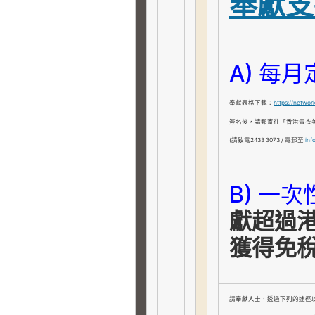
奉獻支
A) 每
奉獻表格下載：
https://netwo
簽名後，請郵寄往「香港青衣美景
(請致電2433 3073 / 電郵至
inf
B) 一
獻超過港
獲得免稅
請奉獻人士，透過下列的途徑