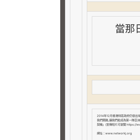
當那
2014
12
年
月香港特區政府仍發出
,
我們開路
讓我們能成為第一隊亞洲
(
https://
契機」
宣傳短片可瀏覽
網址：www.networkj.org