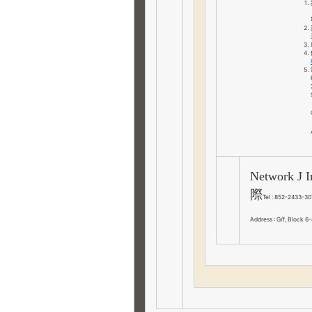
Network J 
際
Tel : 852-2433-30
Address : G/f, Block 6