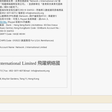
請用劃線支票，支票抬頭請寫 “Network J International Ltd.”或
「飛躍網絡國際有限公司」，並請郵寄往「香港青衣美景花園商
場L 3第6-8座地下」
直接存款至恆生銀行293-9-334153，然後將入數紙連同表格傳真
至852-3011 6073 / 電郵至 info@networkj.org
以繳費聆(PPS)奉獻 (Network J商戶編號為9723，奉獻按1)
信用卡付款：可登入 Paypal 系統奉獻，請click 入
PAYPAL
(Paypal 收取5%手續費)
電滙：Bank：Hang Seng Bank Ltd.Address : 83 Des Voeux
Road, Central, Hong KongBank Code : 024Bank Account No. :
293-9-334153
SWIFT Code : HASE HKHH
CHIPS Code : 010522 (美國專用 For U.S.A. Remittances)
Account Name : Network J International Limited
International Limited 飛躍網絡國
73 | Fax : 852-3011-6073Email : Info@networkj.org
-8, Mayfair Gardens, Tsing Yi, Hong Kong