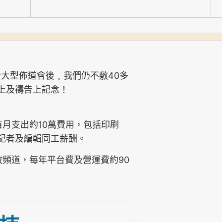
w
40
大型佈道會後﹐
我們仍不敷
多
上及禱告上記念！
10
每月支出約
萬費用，包括印刷
記者及編輯同工薪酬。
90
教頻道，每年平台費及營運費約