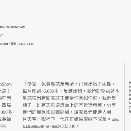
龍尖沙咀寶勒巷25號)
出口
kj.org / 電話：2433-3840
hShow
「愛家」免費雜誌革新號
，
已經出版了兩期，
上路
！
每月印刷45,000本，反應熱烈
，
我們盼望藉著本
9
在吉
雜誌帶出有關家庭正能量信息和信仰
，
我們集
，
四場
結了一班有志於逆流而上的基督徒精英，分享
,000
多
他們的異象和實戰經驗
，
讓家長們能進入另一
成為福
片天空
，
祝福下一代在正確價值觀下成長。
如欲索
的祝
24333840
。
取本雜誌請聯絡藍小姐，電話