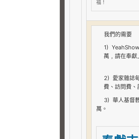
福
！
我們的需要
1)
YeahSho
萬﹐
請在奉獻
2)
愛家雜誌
費、訪問費、
3)
華人基督
萬。