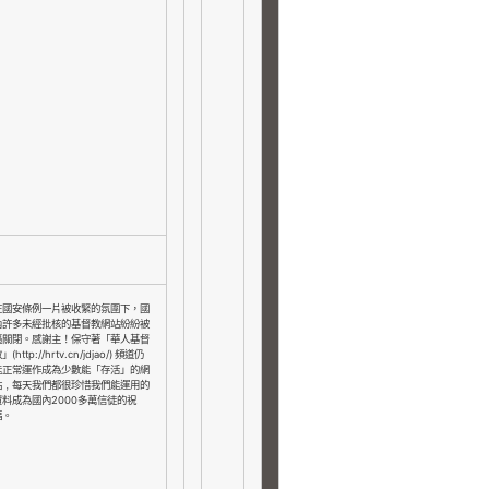
，
在國安條例一片被收緊的氛圍下
國
內許多未經批核的基督教網站紛紛被
感謝主！
逼關閉。
保守著「華人基督
(http://hrtv.cn/jdjao/)
教」
頻道仍
能正常運作成為少數能「存活」的網
站
﹐
每天我們都很珍惜我們能運用的
2000
資料成為國內
多萬信徒的祝
福。