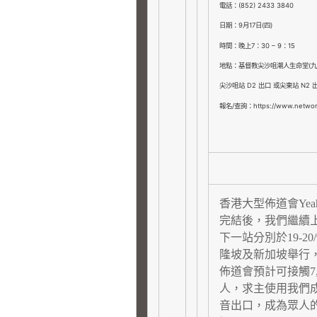
電話：(852) 2433 3840
日期：9月17日(四)
時間：晚上7：30 – 9：15
地點：基督教尖沙咀潮人生命堂(九
尖沙咀站 D2 出口 或尖東站 N2 
報名/查詢：https://www.networ
香港大型佈道會
Yea
完結後
，
我們繼續
下一站分別於
19-20/
隆坡及新加坡舉行
佈道會預計可接觸
7
人
，
求主使用我們
音出口
，
成為眾人