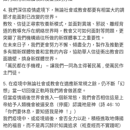
4. 我們深信疫情處境下，無論社會或教會都要有相當大的調
節才能面對已改變的世界。
教牧、信徒正尋索牧養新模式，並面對異端、邪説、離經背
道的教導充斥在網絡世界時，教會又可如何面對等問題，更
突顯了我們機構過往所做的新媒體事工之重要性。
在未來日子，我們更會努力不懈、傾盡全力，製作及推動更
多有關新媒體牧養和宣教的內容，協助華人信徒衝出教會四
面牆壁，擠身新媒體世界。
「萬民都在手機裡」 – 讓我們一同為主得著民萬 , 使萬民作
主門徒。
5. 在疫境中無論社會或教會在適應新常規之餘，仍不斷「幻
想」當一切回復正軌時我們將會做甚麼。
但當疫情過後世界會進入一個新常態，我們會否相信這是上
帝給予人類機會被逼安息（停擺）認識祂是神（詩 46: 10
「你們要休息，要知道我是神 ！」）
我們疫境中、或疫境過後，會否全力以赴，積極進取地傳揚
祂的福音，而不是再沉醉於知識追求（祗查經而不實踐呢）