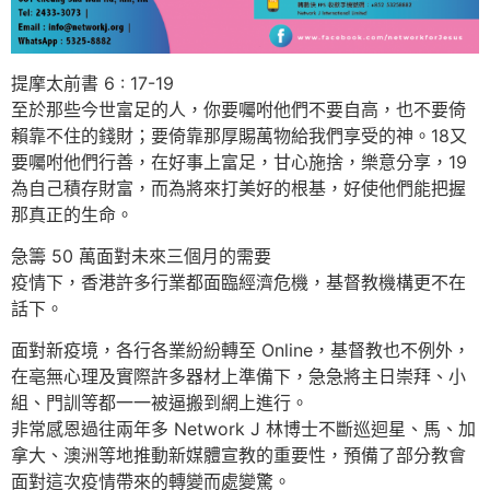
提摩太前書 6 : 17-19
至於那些今世富足的人，你要囑咐他們不要自高，也不要倚
賴靠不住的錢財；要倚靠那厚賜萬物給我們享受的神。18又
要囑咐他們行善，在好事上富足，甘心施捨，樂意分享，19
為自己積存財富，而為將來打美好的根基，好使他們能把握
那真正的生命。
急籌 50 萬面對未來三個月的需要
疫情下，香港許多行業都面臨經濟危機，基督教機構更不在
話下。
面對新疫境，各行各業紛紛轉至 Online，基督教也不例外，
在亳無心理及實際許多器材上準備下，急急將主日崇拜、小
組、門訓等都一一被逼搬到網上進行。
非常感恩過往兩年多 Network J 林博士不斷巡迴星、馬、加
拿大、澳洲等地推動新媒體宣教的重要性，預備了部分教會
面對這次疫情帶來的轉變而處變驚。