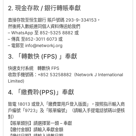
2. 現金存款 / 銀行轉賬奉獻
直接存款至恒生銀行 賬戶號碼 293-9-334153，
然後將入數紙連同個人資料傳送給我們
– WhatsApp 至 852-5325 8882 或
– 傳真 至852-3011 6073 或
– 電郵至 info@networkj.org
3. 「轉數快 (FPS) 」奉獻
快速支付系統 轉數快 FPS
收款手機號碼：+852 53258882 (Network J International
Limited)
4. 「繳費聆(PPS)」奉獻
致電 18013 或登入「繳費靈用戶登入版面」，按照指示輸入商
戶編號「9723」及「賬單編號」（請輸入手提電話號碼以便核
對）
【賬單類別】請選擇第一類 – 奉獻
【繳付金額】請輸入奉獻金額
【繳付日期】請輸入過數日期