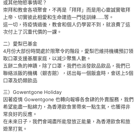
或其他物慾事情呢？
崇拜和教會各項聚會，不再是「拜拜」而是用心靈誠實敬拜
上帝、切實彼此相愛和生命建造—門徒訓練……等。
這一切，待疫情過後，教會和個人仍學習不到，就浪費了這
次付上了沉重代價的一課。
二）愛梨巴基金
4月份大部份時間處於限聚令的階段，愛梨巴維持機構預訂領
取口罩支援基層家庭，以減少聚集人數。
五餅二魚的神蹟，除了口罩，我們也派發飲品飲品，我們已
聯絡派飯的機構（銀杏館），送出每一個飯盒時，會送上5個
口罩及奶類飲品
三）Gowentgone Holiday
因著疫情 Gowentgone 也轉向報導各食肆的外賣服務，我們
希望能盡一點綿力，為香港飲食業帶來一點生氣，也獲得非
常良好的反應。
在未來日子，我們會竭盡所能發放正能量，為香港飲食和旅
遊業打氣。