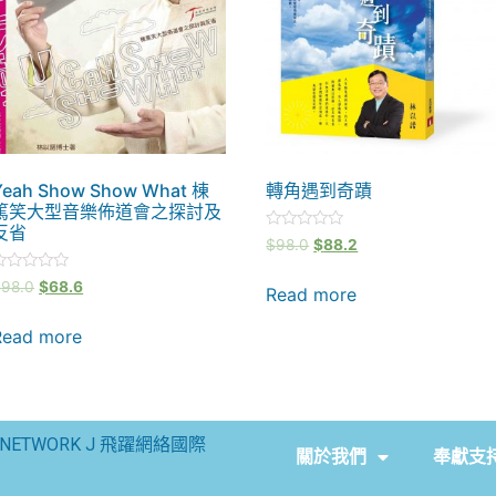
Yeah Show Show What 棟
轉角遇到奇蹟
篤笑大型音樂佈道會之探討及
反省
Rated
$
98.0
$
88.2
0
out
ated
of
$
98.0
$
68.6
Read more
5
ut
f
Read more
NETWORK J 飛躍網絡國際
關於我們
奉獻支