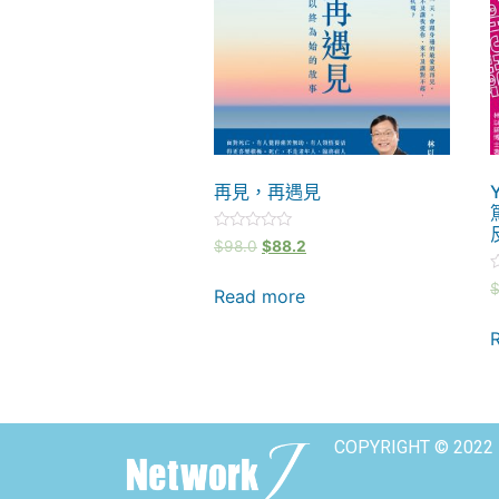
再見，再遇見
Rated
$
98.0
$
88.2
0
out
R
of
Read more
0
5
o
o
5
COPYRIGHT © 2022