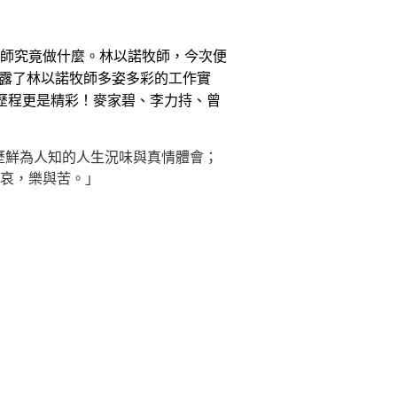
師究竟做什麼。林以諾牧師，今次便
露了林以諾牧師多姿多彩的工作實
路歷程更是精彩！麥家碧、李力持、曾
歷鮮為人知的人生況味與真情體會；
哀，樂與苦。」