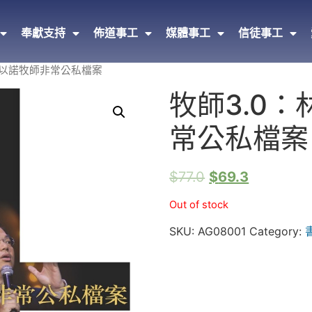
奉獻支持
佈道事工
媒體事工
信徒事工
：林以諾牧師非常公私檔案
牧師3.0
常公私檔案
$
77.0
$
69.3
Out of stock
SKU:
AG08001
Category: