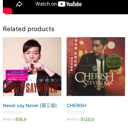
Related products
Never say Never (第三版)
CHERISH
Rated
Rated
$
98.0
$
78.4
$
168.0
$
120.0
0
0
out
out