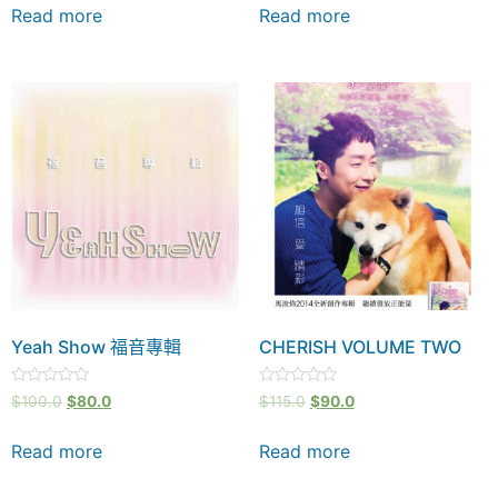
of
of
Read more
Read more
5
5
Yeah Show 福音專輯
CHERISH VOLUME TWO
Rated
Rated
$
100.0
$
80.0
$
115.0
$
90.0
0
0
out
out
of
of
Read more
Read more
5
5