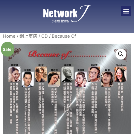
Home
/
網上商店
/
CD
/ Because Of
Sale!