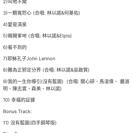
2)叫地不聞
3)一顆寬恕心 (合唱: 林以諾&何基佑)
4)愛是清泉
5)親親爹哋 (合唱: 林以諾&Elpis)
6)看不到的
7)耶穌孔子John Lennon
8)難為正邪定分界 (合唱: 林以諾&巫啟賢)
9)我的一生你導引(沒有藍圖) (合唱: 關心研、馬浚偉、 嚴淑
明、陳志雲、森美、林以諾)
10) 幸福的証據
Bonus Track:
11) 沒有藍圖(四手鋼琴版)