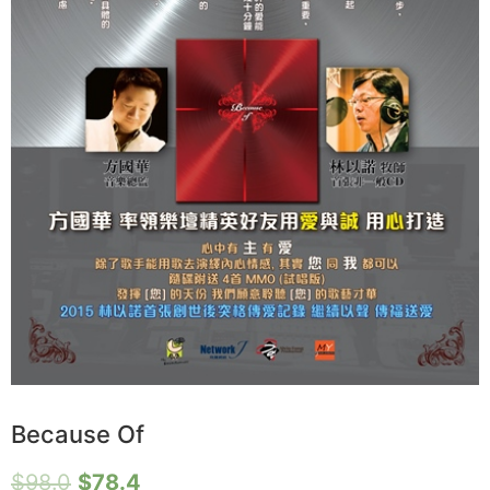
Because Of
$
98.0
$
78.4