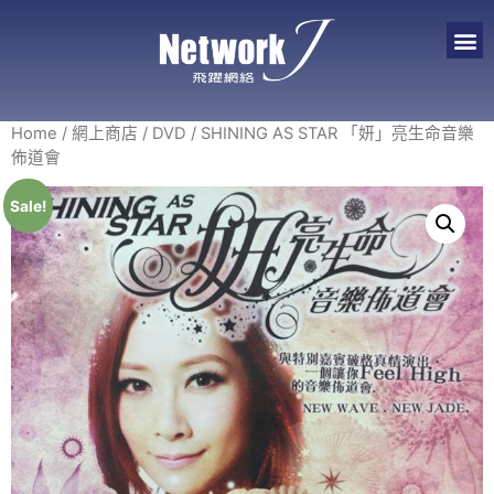
Home
/
網上商店
/
DVD
/ SHINING AS STAR 「妍」亮生命音樂
佈道會
Sale!