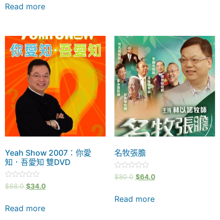
of
Read more
5
Yeah Show 2007：你愛
名牧張膽
知．吾愛知 雙DVD
Rated
$
80.0
$
64.0
0
Rated
$
68.0
$
34.0
out
0
of
out
Read more
5
of
Read more
5