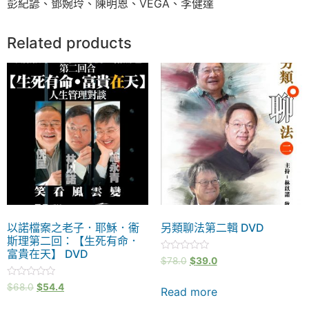
彭紀諺、鄧婉玲、陳明恩、VEGA、李健達
Related products
以諾檔案之老子．耶穌．衞
另類聊法第二輯 DVD
斯理第二回：【生死有命．
富貴在天】 DVD
Rated
$
78.0
$
39.0
0
out
Rated
of
$
68.0
$
54.4
Read more
0
5
out