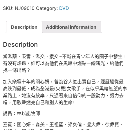
SKU:
NJ09010
Category:
DVD
Description
Additional information
Description
當濫藥、吸毒、濫交、援交‧‧‧不斷在青少年人的圏子中發生，
有沒有想過，誰可以為他們在黑暗中燃點一線曙光，給他們
找一條出路？
加入樂壇十年的關心妍，曾為谷人氣出賣自己，經歷過從最
高跌到最低，成為全港最(火羅)女歌手，在似乎黑暗無望的事
業路上，她沒有放棄，只憑著來自信仰的一股動力，努力去
唱，用歌聲燃亮自己和別人的生命!
講員：林以諾牧師
嘉賓：關心妍、森美、王祖藍、梁奕倫、盧大偉、徐偉賢、