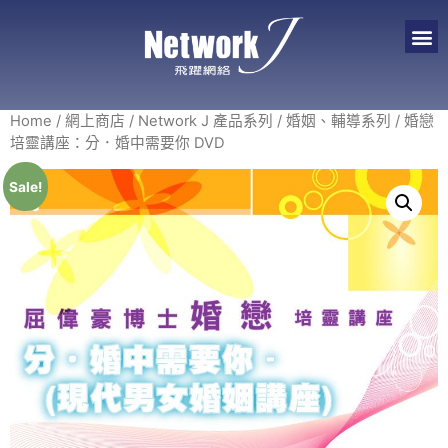
Home
/
網上商店
/
Network J 產品系列
/
婚姻、輔導系列
/ 婚戀
培靈講座：分．婚中需要你 DVD
Sale!