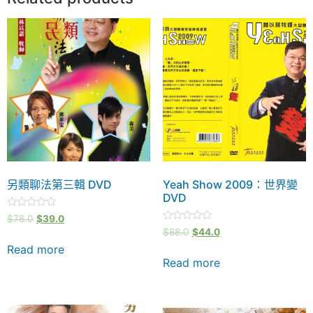
另類聊法第三輯 DVD
Yeah Show 2009：世界變
DVD
Rated
$
78.0
$
39.0
0
Rated
$
88.0
$
44.0
out
0
of
out
Read more
5
of
Read more
5