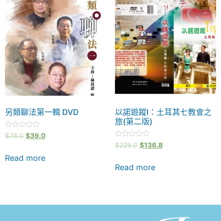
另類聊法第一輯 DVD
以諾遊蹤I：土耳其七教會之
旅(第二版)
Rated
$
78.0
$
39.0
0
Rated
$
228.0
$
136.8
out
0
of
out
Read more
5
of
Read more
5