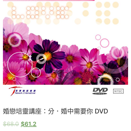
婚戀培靈講座：分．婚中需要你 DVD
$
68.0
$
61.2