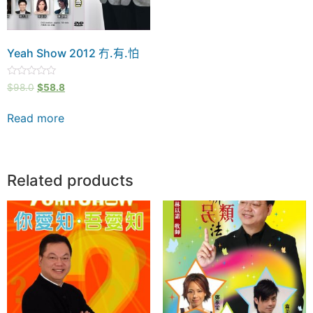
Yeah Show 2012 冇.有.怕
Rated
$
98.0
$
58.8
0
out
of
Read more
5
Related products