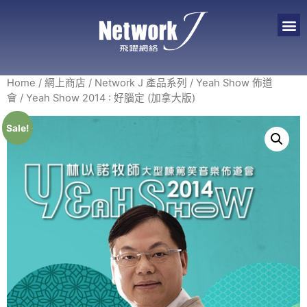
Home
/
網上商店
/
Network J 產品系列
/
Yeah Show 佈道
會
/ Yeah Show 2014 : 好腦定 (加拿大版)
Sale!