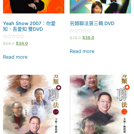
Yeah Show 2007：你愛
另類聊法第三輯 DVD
知．吾愛知 雙DVD
Rated
$
78.0
$
39.0
0
Rated
$
68.0
$
34.0
out
0
of
out
Read more
5
of
Read more
5