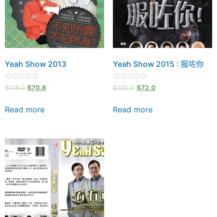
Yeah Show 2013
Yeah Show 2015 : 服咗你
Rated
Rated
$
118.0
$
70.8
$
120.0
$
72.0
0
0
out
out
of
of
Read more
Read more
5
5