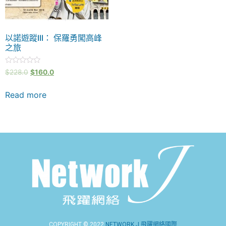
以諾遊蹤III： 保羅勇闖高峰
之旅
Rated
$
228.0
$
160.0
0
out
of
Read more
5
COPYRIGHT © 2022
NETWORK J 飛躍網絡國際