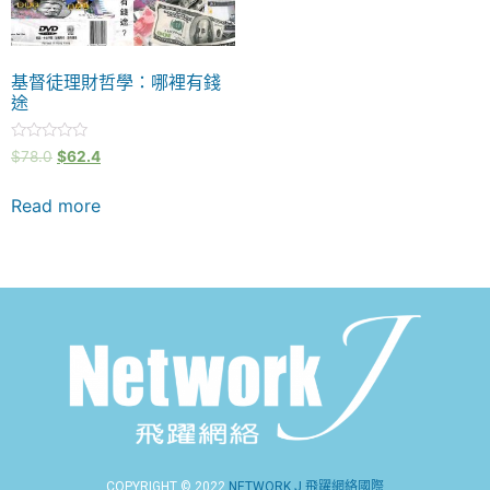
基督徒理財哲學：哪裡有錢
途
Rated
$
78.0
$
62.4
0
out
of
Read more
5
COPYRIGHT © 2022
NETWORK J 飛躍網絡國際