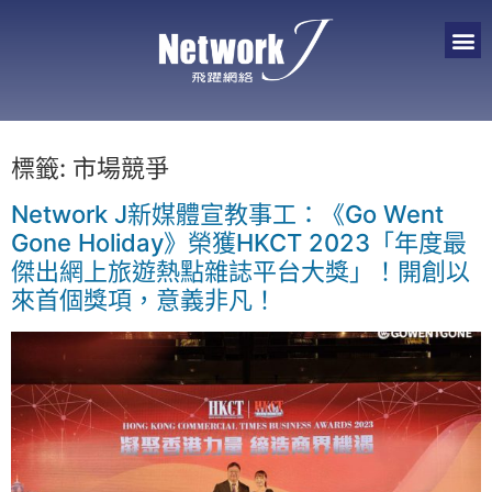
標籤:
市場競爭
Network J新媒體宣教事工：《Go Went
Gone Holiday》榮獲HKCT 2023「年度最
傑出網上旅遊熱點雜誌平台大獎」！開創以
來首個獎項，意義非凡！