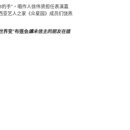
你的手”，唱作人徐伟贤担任表演嘉
西亚艺人之家《众星园》成员们饶燕
“世界变”
布道会
讓
未信主的朋友
在這