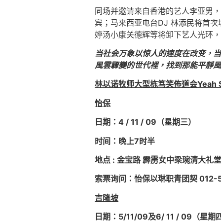
同场并邀请来自香港的艺人李亚男，
宾；马来西亚电台DJ 林添民将首
婷汤小康关德辉等将卸下艺人光环，
当社会万象以惊人的速度在改变
，
当
風雲驟變的世代裡，找到那能平靜風
林以诺牧师大型栋笃笑
佈道会
Yeah
怡保
日期：
4 / 11 / 09
（星期
三
）
时间：晚上
7
时
半
地点
:
金宝路
霹雳女中梁琬清大礼
索票
询问：怡保以琳职青团契
012-5
吉隆坡
日期：
5
/11/09
及
6/ 11 / 09
（星期