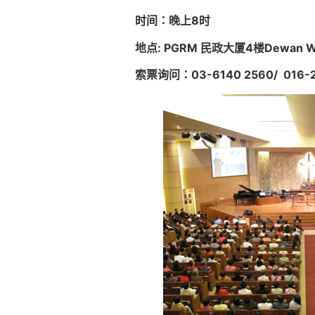
时间：晚上
8
时
地点
: PGRM
民政大厦
4
楼
Dewan 
索票询问：03-6140 2560/ 016-219