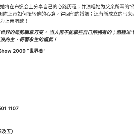
她将在布道会上分享自己的心路历程；并演唱她为父亲所写的“
次坦陈上帝如何扭转他的心意，得回他的婚姻；还有新成立的马来
为上帝唱歌！
世界
的
局勢
瞬息万变
，
当人再不能掌控自己所拥有的；愿透过
浪的主．得著永生的福氣
！
 Show 2009
“世界变”
堂
01 1107
四
及
五）