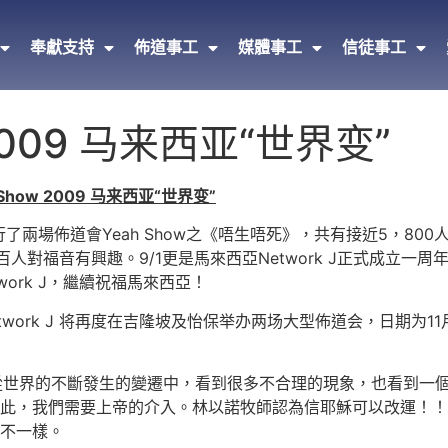
奉獻支持
佈道事工
媒體事工
信徒事工
 2009 马来西亚“世界变”
 Show 2009
马来西亚
“世界变”
举行了兩場佈道會Yeah Show之《唔生唔死》，共有接近5，80
百人對福音有興趣。9/1更是馬來西亞Network J正式成立一
work J，繼續祝福馬來西亞！
Network J 将再度在吉隆坡及怡保举办两场大型佈道会，日期为1
分享從世界的不斷發生的變遷中，看到很多不合理的現象，也看到一
此，我們需要上帝的介入。林以諾牧師認為信耶穌可以改運！！
不一樣。