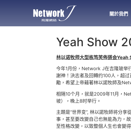
關於我們
Yeah Show
林以诺牧师大型栋笃笑
佈道会
Yeah
今年1月份，Network J在吉隆玻
謝神！決志者及回轉约100人，超过
勵，希望上帝藉著林以諾牧師及Net
相隔10个月，就是2009年11月，
坡），晚上8时举行。
主題是“世界变”, 林以諾牧師将
事，甚至要改變自己也無能為力，故
至性格改變，以致整個人生也會變得