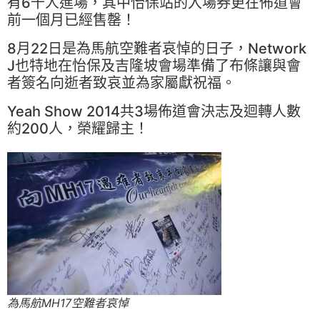
有6千人進場，其中怡保站的入場券更在佈道會
前一個月已經售罄！
8月22日是為馬航空難者哀悼的日子，Network
J也特地在怡保及吉隆坡會場準備了布條讓與會
者簽名向逝者致哀並為家屬獻祝福。
Yeah Show 2014共3場佈道會決志及迴轉人數
約200人，榮耀歸主！
為馬航MH17空難者哀悼