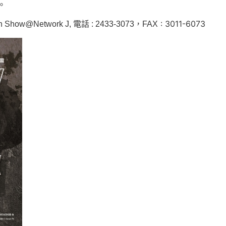
。
:​ 3011-6073​
h Show@Network J, 電話 : 2433-3073，FAX