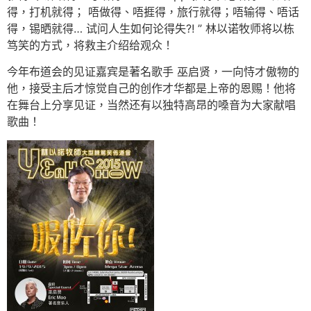
得，打机就得； 唔做得、唔捱得，旅行就得；唔输得、唔话
得，锡晒就得… 试问人生如何论得失?! ” 林以诺牧师将以栋
笃笑的方式，将救主介绍给观众！
今年布道会的见证嘉宾是著名歌手 巫启贤，一向恃才傲物的
他，接受主后才惊觉自己的创作才华都是上帝的恩赐！他将
在舞台上分享见证，当然还有以独特高昂的嗓音为大家献唱
歌曲！