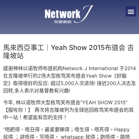
馬來西亞事工｜Yeah Show 2015布道会 吉
隆坡站
感谢神林以诺牧师布道机构Network J International 于2014
在吉隆坡举行的2场大型栋笃笑布道会Yeah Show《好脑
定》取得很好的反应: 超过5,000人次进场! 接近200人决志及
回转,多人表示对基督教有兴趣!
今年, 林以诺牧师大型栋笃笑布道会“YEAH SHOW 2015”
【服咗你！】 再次将吉隆坡列为全球巡回栋笃笑布道会的其
中一站！希望能有您的支持！
“唔肥得、唔丑得，最紧要睇得；唔生得、唔死得，Happy
就得 ；讲唔得、写唔得， whatsapp 就得；跑唔得、跳唔