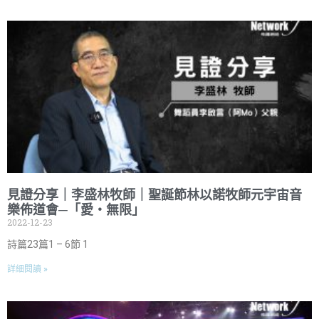
見證分享｜李盛林牧師｜聖誕節林以諾牧師元宇宙音
樂佈道會─「愛・無限」
2022-12-23
詩篇23篇1 – 6節 1
詳細閱讀 »