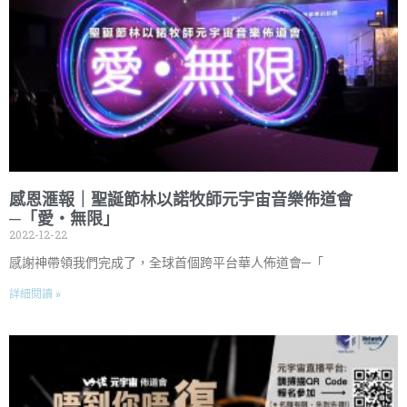
感恩滙報｜聖誕節林以諾牧師元宇宙音樂佈道會
─「愛・無限」
2022-12-22
感謝神帶領我們完成了，全球首個跨平台華人佈道會─「
詳細閱讀 »