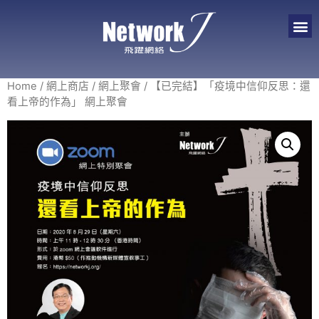
Home
/
網上商店
/
網上聚會
/ 【已完結】「疫境中信仰反思：還
看上帝的作為」 網上聚會