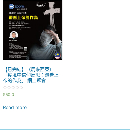
【已完結】（馬來西亞）
「疫境中信仰反思：還看上
帝的作為」 網上聚會
Rated
$
50.0
0
out
of
Read more
5