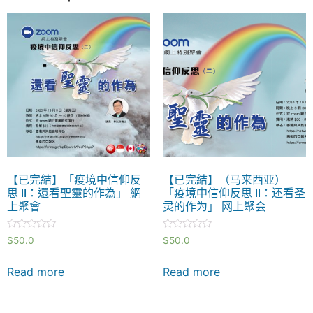
【已完結】「疫境中信仰反
【已完結】（马来西亚）
思 II：還看聖靈的作為」 網
「疫境中信仰反思 II：还看圣
上聚會
灵的作为」 网上聚会
Rated
Rated
$
50.0
$
50.0
0
0
out
out
of
of
Read more
Read more
5
5