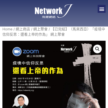
Home
/
網上商店
/
網上聚會
/ 【已完結】（馬來西亞）「疫境中
信仰反思：還看上帝的作為」 網上聚會