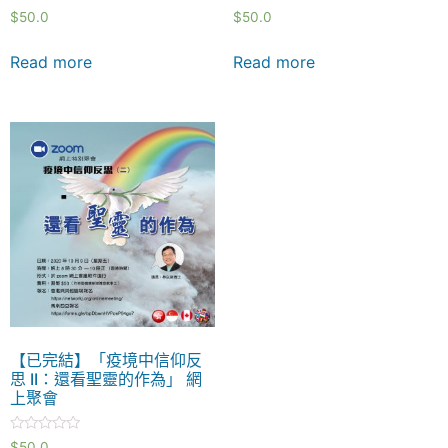
Rated
Rated
$
50.0
$
50.0
0
0
out
out
of
of
Read more
Read more
5
5
【已完結】「疫境中信仰反
思 II：還看聖靈的作為」 網
上聚會
Rated
$
50.0