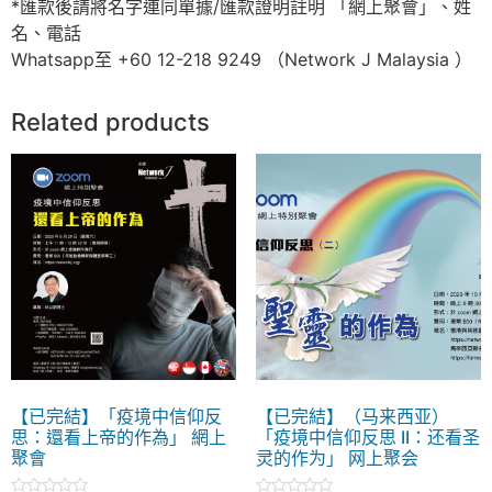
*匯款後請將名字連同單據/匯款證明註明 「網上聚會」、姓
名、電話
Whatsapp至 +60 12-218 9249 （Network J Malaysia ）
Related products
【已完結】「疫境中信仰反
【已完結】（马来西亚）
思：還看上帝的作為」 網上
「疫境中信仰反思 II：还看圣
聚會
灵的作为」 网上聚会