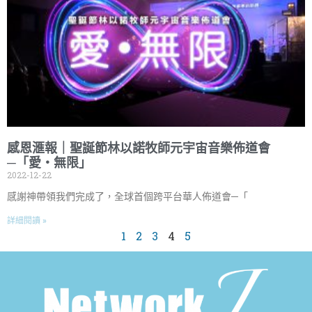
感恩滙報｜聖誕節林以諾牧師元宇宙音樂佈道會
─「愛・無限」
2022-12-22
感謝神帶領我們完成了，全球首個跨平台華人佈道會─「
詳細閱讀 »
1
2
3
4
5