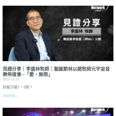
見證分享｜李盛林牧師｜聖誕節林以諾牧師元宇宙音
樂佈道會─「愛・無限」
2022-12-23
詩篇23篇1 – 6節 1
詳細閱讀 »