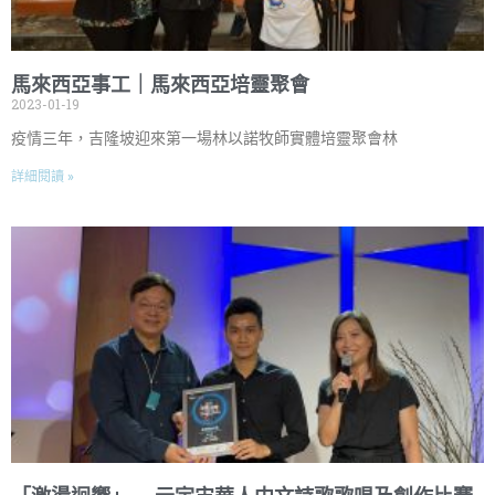
馬來西亞事工｜馬來西亞培靈聚會
2023-01-19
疫情三年，吉隆坡迎來第一場林以諾牧師實體培靈聚會林
詳細閱讀 »