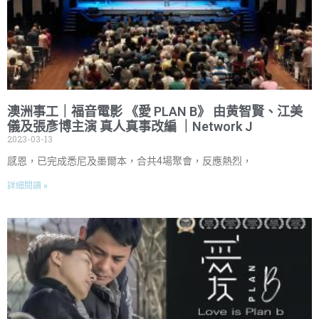
澳洲事工｜福音電影 《愛 PLAN B》 由黄智賢、江美
儀及張彥博主演 真人真事改編 ｜Network J
2023-03-13
感恩，已完成悉尼及墨爾本，合共4場聚會，反應熱烈，
詳細閱讀 »