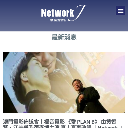
最新消息
澳門電影佈道會｜福音電影 《愛 PLAN B》 由黄智
賢、江美儀及張彥博主演 真人真事改編 ｜Network J